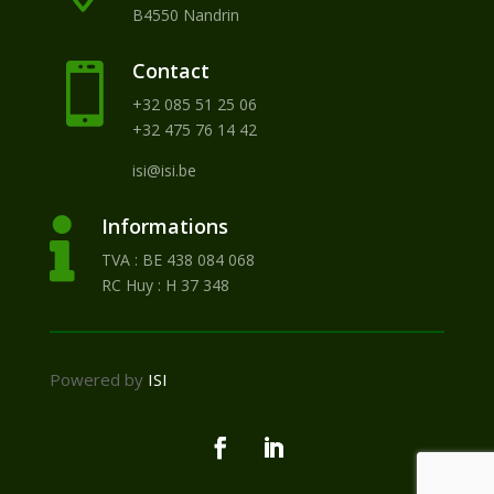
B4550 Nandrin
Contact

+32 085 51 25 06
+32 475 76 14 42
isi@isi.be
Informations

TVA : BE 438 084 068
RC Huy : H 37 348
Powered by
ISI